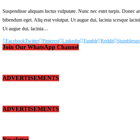
Suspendisse aliquam luctus vulputate. Nunc nec estet turpis. Donec a
bibendum eget. Aliq erat volutpat. Ut augue dui, lacinia scesque lacinia
Ut augue dui, lacinia…
Facebook
Twitter
Pinterest
Linkedin
Tumblr
Reddit
Stumbleup
Join Our WhatsApp Channel
ADVERTISEMENTS
ADVERTISEMENTS
Newsletter