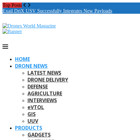
Top Posts
Exail DriX USV Successfully Integrates New Payloads
HOME
DRONE NEWS
LATEST NEWS
DRONE DELIVERY
DEFENSE
AGRICULTURE
INTERVIEWS
eVTOL
GIS
UUV
PRODUCTS
GADGETS